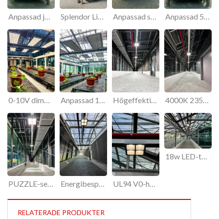
Anpassad justerbar LED-belysning i rostfritt stål för växthus
Splendor Lightinganpassad flexibel 1-10v dimbar auto on off LED-växelampa
Anpassad steglös justerbar 1-10v dimbar 500w LED växthusbelysning
Anpassad 550w LED-växthusbelysning med hjul för forskningsmiljö
0-10V dimbar 500w LED-växthusbelysning för glasväxthusprojekt
Anpassad 1000µmol/M2/S dimbar 500w växthuslampa med hög värmeavledning
Högeffektiv 18w kvadratisk kontorsbelysning med låg UGR16.5 och 4 celler
4000K 2350lm ytmonterad högeffektiv takbelysning med lameller
18w LED-takbelysning bländfri högeffektiv takbelysning för inomhusbruk
PUZZLE-serien 30 cm fyrkantiga taklampor med låg UGR16,5 och hög prestanda
Energibesparande taklampa för inomhusbruk 18w 30cm kvadratisk 2350lm lumenflöde
UL94 V0-hölje 9w 13w 18w takbelysning för exklusiva kontor
RELATERADE PRODUKTER