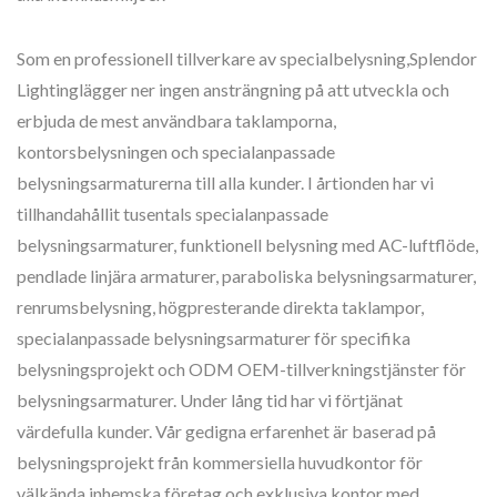
Som en professionell tillverkare av specialbelysning,Splendor
Lightinglägger ner ingen ansträngning på att utveckla och
erbjuda de mest användbara taklamporna,
kontorsbelysningen och specialanpassade
belysningsarmaturerna till alla kunder. I årtionden har vi
tillhandahållit tusentals specialanpassade
belysningsarmaturer, funktionell belysning med AC-luftflöde,
pendlade linjära armaturer, paraboliska belysningsarmaturer,
renrumsbelysning, högpresterande direkta taklampor,
specialanpassade belysningsarmaturer för specifika
belysningsprojekt och ODM OEM-tillverkningstjänster för
belysningsarmaturer. Under lång tid har vi förtjänat
värdefulla kunder. Vår gedigna erfarenhet är baserad på
belysningsprojekt från kommersiella huvudkontor för
välkända inhemska företag och exklusiva kontor med