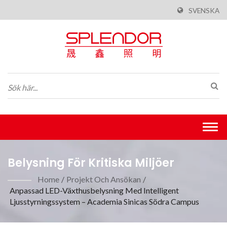
SVENSKA
Togg
navi
Belysning För Kritiska Miljöer
Home
/
Projekt Och Ansökan
/
Anpassad LED-Växthusbelysning Med Intelligent
Ljusstyrningssystem – Academia Sinicas Södra Campus