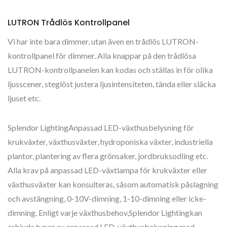
LUTRON Trådlös Kontrollpanel
Vi har inte bara dimmer, utan även en trådlös LUTRON-
kontrollpanel för dimmer. Alla knappar på den trådlösa
LUTRON-kontrollpanelen kan kodas och ställas in för olika
ljusscener, steglöst justera ljusintensiteten, tända eller släcka
ljuset etc.
Splendor LightingAnpassad LED-växthusbelysning för
krukväxter, växthusväxter, hydroponiska växter, industriella
plantor, plantering av flera grönsaker, jordbruksodling etc.
Alla krav på anpassad LED-växtlampa för krukväxter eller
växthusväxter kan konsulteras, såsom automatisk påslagning
och avstängning, 0-10V-dimning, 1-10-dimning eller icke-
dimning. Enligt varje växthusbehov,Splendor Lightingkan
erbjuda typer av anpassad LED-växthusbelysning med