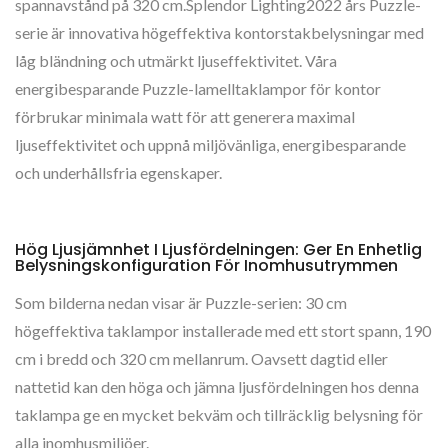
spannavstånd på 320 cm.Splendor Lighting2022 års Puzzle-
serie är innovativa högeffektiva kontorstakbelysningar med
låg bländning och utmärkt ljuseffektivitet. Våra
energibesparande Puzzle-lamelltaklampor för kontor
förbrukar minimala watt för att generera maximal
ljuseffektivitet och uppnå miljövänliga, energibesparande
och underhållsfria egenskaper.
Hög Ljusjämnhet I Ljusfördelningen: Ger En Enhetlig
Belysningskonfiguration För Inomhusutrymmen
Som bilderna nedan visar är Puzzle-serien: 30 cm
högeffektiva taklampor installerade med ett stort spann, 190
cm i bredd och 320 cm mellanrum. Oavsett dagtid eller
nattetid kan den höga och jämna ljusfördelningen hos denna
taklampa ge en mycket bekväm och tillräcklig belysning för
alla inomhusmiljöer.