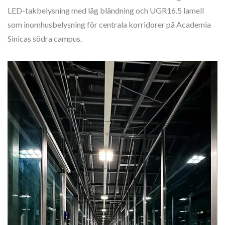
LED-takbelysning med låg bländning och UGR16.5 lamell
som inomhusbelysning för centrala korridorer på Academia
Sinicas södra campus.