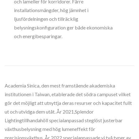
och lameller för korridorer. Färre
installationsmängder, hög jämnhet i
ljusfördelningen och tillräcklig
belysningskonfiguration ger både ekonomiska
och energibesparingar.
Academia Sinica, den mest framstående akademiska
institutionen i Taiwan, etablerade det södra campuset vilket
gör det möjligt att utnyttja deras resurser och kapacitet fullt
ut och utvidga dem utåt. År 2021,Splendor
Lightingtillhandahöll specialanpassad steglöst justerbar
växthusbelysning med hög lumeneffekt för
precisionsväxthus. År 2022 specialanpassade vi två typer av