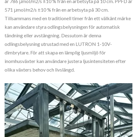
är 786 μmol/m2/s ±10 % från en arbetsyta på 10 cm. PPFD är
571 μmol/m2/s ±10 % från en arbetsyta på 30 cm.
Tillsammans med en traditionell timer från ett välkänt märke
kan användare styra odlingsbelysningen för automatisk
tändning eller avstängning. Dessutom är denna
odlingsbelysning utrustad med en LUTRON 1-10V-
dimbrytare. För att skapa en lämplig ljusmiljö för
inomhusväxter kan användare justera ljusintensiteten efter
olika växters behov och livslängd.