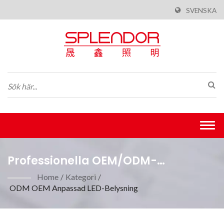
SVENSKA
Togg
navi
Professionella OEM/ODM-
Anpassade LED-
Home
/
Kategori
/
ODM OEM Anpassad LED-Belysning
Belysningslösningar För
Kommersiella Utrymmen