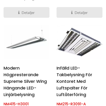
rörelsesensor är en
enastående bländfri...
högkvalitativ...
Detaljer
Detaljer
Modern
Infälld LED-
Högpresterande
Takbelysning För
Supreme Silver Wing
Kontoret Med
Hängande LED-
Luftspalter För
Linjärbelysning
Luftåterföring
NM415-H3001
NM215-R3091-A