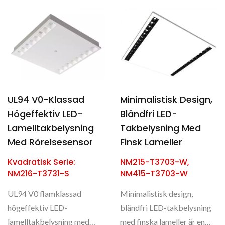
UL94 V0-Klassad
Minimalistisk Design,
Högeffektiv LED-
Bländfri LED-
Lamelltakbelysning
Takbelysning Med
Med Rörelsesensor
Finsk Lameller
Kvadratisk Serie:
NM215-T3703-W,
NM216-T3731-S
NM415-T3703-W
UL94 V0 flamklassad
Minimalistisk design,
högeffektiv LED-
bländfri LED-takbelysning
lamelltakbelysning med
med finska lameller är en