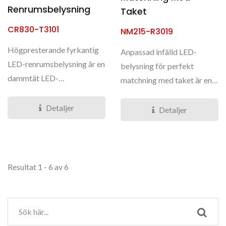
Renrumsbelysning
Taket
CR830-T3101
NM215-R3019
Högpresterande fyrkantig
Anpassad infälld LED-
LED-renrumsbelysning är en
belysning för perfekt
dammtät LED-
matchning med taket är en
belysningsarmatur med
högpresterande LED-
hög...
Detaljer
stripbelysning....
Detaljer
Resultat 1 - 6 av 6