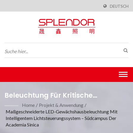
DEUTSCH
Togg
navi
Beleuchtung Für Kritische
Umgebungen
Home
/
Projekt & Anwendung
/
Maßgeschneiderte LED-Gewächshausbeleuchtung Mit
Intelligentem Lichtsteuerungssystem – Südcampus Der
Academia Sinica