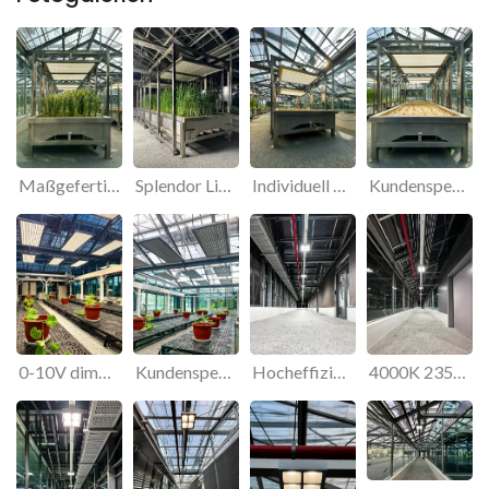
Maßgefertigte, verstellbare LED-Pflanzenbeleuchtung aus Edelstahl für Gewächshäuser
Splendor LightingIndividuell anpassbare, flexible 1-10V dimmbare LED-Pflanzenlampe mit automatischer Ein-/Ausschaltfunktion
Individuell anpassbare, stufenlos dimmbare 1-10V 500W LED-Gewächshausbeleuchtung
Kundenspezifische 550-W-LED-Gewächshausbeleuchtung mit Rollen für Forschungsumgebungen
0-10V dimmbare 500W LED-Gewächshausbeleuchtung für Glasgewächshausprojekte
Kundenspezifische, dimmbare 500-W-Gewächshausleuchte mit hoher Wärmeableitung (1000 µmol/m²/s).
Hocheffiziente 18-W-Quadrat-Bürodeckenleuchte mit niedrigem UGR-Wert von 16,5 und 4 Zellen
4000K 2350lm Aufputz-Hochleistungs-Lamellendeckenbeleuchtung