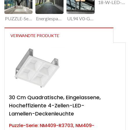
18-W-LED-Deckenleuchte, blendfrei, hocheffizient, für den Innenbereich
PUZZLE-Serie, 30 cm quadratische, energieeffiziente Deckenleuchten mit niedrigem UGR16,5-Wert
Energiesparende Deckenleuchte für den Innenbereich, 18 W, 30 cm x 30 cm, 2350 lm Lichtstrom
UL94 V0-Gehäuse, 9 W, 13 W, 18 W Deckenleuchten für gehobene Büros
VERWANDTE PRODUKTE
30 Cm Quadratische, Eingelassene,
Hocheffiziente 4-Zellen-LED-
Lamellen-Deckenleuchte
Puzzle-Serie: NM409-R3703, NM409-