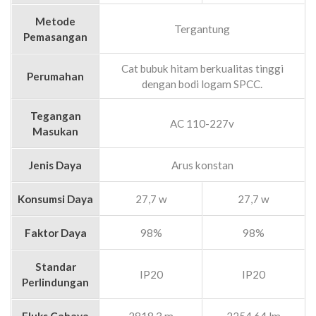
Metode
Tergantung
Pemasangan
Cat bubuk hitam berkualitas tinggi
Perumahan
dengan bodi logam SPCC.
Tegangan
AC 110-227v
Masukan
Jenis Daya
Arus konstan
Konsumsi Daya
27,7 w
27,7 w
Faktor Daya
98%
98%
Standar
IP20
IP20
Perlindungan
Fluks Cahaya
2818,3 m
2254,64 lm