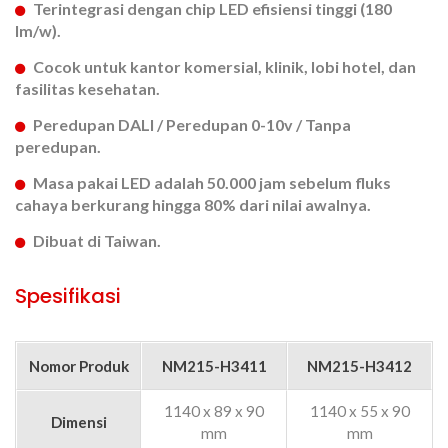
Terintegrasi dengan chip LED efisiensi tinggi (180
lm/w).
Cocok untuk kantor komersial, klinik, lobi hotel, dan
fasilitas kesehatan.
Peredupan DALI / Peredupan 0-10v / Tanpa
peredupan.
Masa pakai LED adalah 50.000 jam sebelum fluks
cahaya berkurang hingga 80% dari nilai awalnya.
Dibuat di Taiwan.
Spesifikasi
Nomor Produk
NM215-H3411
NM215-H3412
1140 x 89 x 90
1140 x 55 x 90
Dimensi
mm
mm