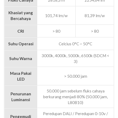
Khasiat yang
101,74 lm/w
81,39 lm/w
Bercahaya
CRI
> 80
> 80
Suhu Operasi
Celcius 0°C ~ 50°C
3000k, 4000k, 5000k, 6500k (SDCM <
Suhu Warna
3)
Masa Pakai
> 50.000 jam
LED
50.000 jam sebelum fluks cahaya
Penurunan
berkurang menjadi 80% (50.000 jam,
Luminansi
L80B10)
Peredupan DALI / Peredupan 0-10v /
Pengemudi