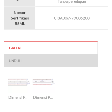
Tanpa peredupan
Nomor
Sertifikasi
CI3A006979006200
BSMI.
GALERI
UNDUH
Dimensi Produk NM215-H3411.
Dimensi Produk NM215-H3412.