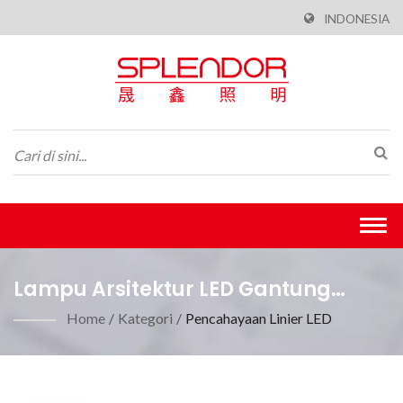
INDONESIA
Togg
navi
Lampu Arsitektur LED Gantung
Profesional Untuk Ruang Komersial
Home
/
Kategori
/
Pencahayaan Linier LED
Modern