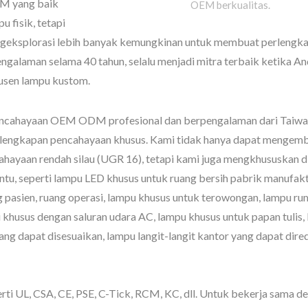
M yang baik
OEM berkualitas.
 fisik, tetapi
engeksplorasi lebih banyak kemungkinan untuk membuat perlengk
ngalaman selama 40 tahun, selalu menjadi mitra terbaik ketika A
usen lampu kustom.
encahayaan Strip Linier
Pencahayaan La
Langit
encahayaan OEM ODM profesional dan berpengalaman dari Taiwa
rlengkapan pencahayaan khusus. Kami tidak hanya dapat menge
ahayaan rendah silau (UGR 16), tetapi kami juga mengkhususkan d
ntu, seperti lampu LED khusus untuk ruang bersih pabrik manufak
 pasien, ruang operasi, lampu khusus untuk terowongan, lampu ru
 khusus dengan saluran udara AC, lampu khusus untuk papan tulis,
yang dapat disesuaikan, lampu langit-langit kantor yang dapat dir
erti UL, CSA, CE, PSE, C-Tick, RCM, KC, dll. Untuk bekerja sama d