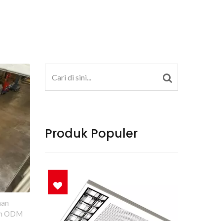
Produk Populer
nan
tom ODM