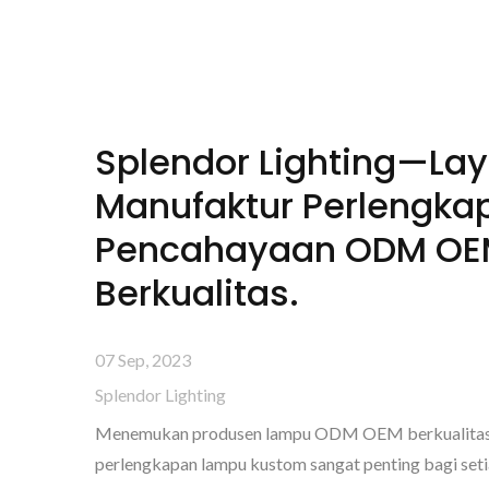
Splendor Lighting—La
Manufaktur Perlengka
Pencahayaan ODM O
Berkualitas.
07 Sep, 2023
Splendor Lighting
Menemukan produsen lampu ODM OEM berkualitas 
perlengkapan lampu kustom sangat penting bagi set