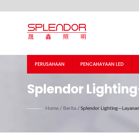
PERUSAHAAN
PENCAHAYAAN LED
Splendor Lighti
Pencahayaan ODM 
Home
/
Berita
/
Splendor Lighting—Layana
9001 -Splendor Li