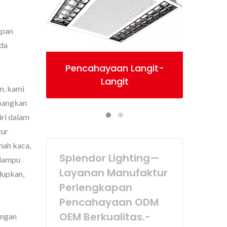
apan
nda
ngit-
Pencahayaan Strip Linier
n, kami
mbangkan
iri dalam
tur
mah kaca,
Splendor Lighting—
 lampu
Layanan Manufaktur
edupkan,
Perlengkapan
Pencahayaan ODM
OEM Berkualitas.-
engan