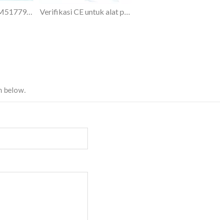
Sertifikat Paten M517798 untuk penerangan langit-langit kantor
Verifikasi CE untuk alat penjernih udara ANTICO UVC, AT-01