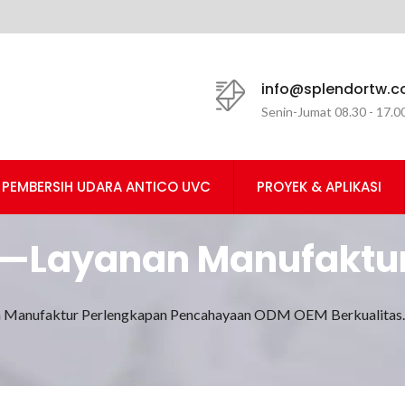
info@splendortw.
Senin-Jumat 08.30 - 17.0
PEMBERSIH UDARA ANTICO UVC
PROYEK & APLIKASI
ng—Layanan Manufaktu
OEM Berkualitas.| Ma
n Manufaktur Perlengkapan Pencahayaan ODM OEM Berkualitas.
ghting