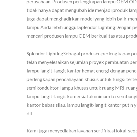
perusahaan. Produsen perlengkapan lampu OEM OD
tidak hanya dapat mengubah ide menjadi produk lampu
juga dapat menghadirkan model yang lebih baik, m
lampu Anda lebih unggul.Splendor LightingDengan pe
mencari produsen lampu OEM berkualitas atau prod
Pencahayaan Langit-
P
Langit
Splendor LightingSebagai produsen perlengkapan p
telah menyelesaikan sejumlah proyek pembuatan pe
lampu langit-langit kantor hemat energi dengan penc
perlengkapan pencahayaan khusus untuk fungsi terte
semikonduktor, lampu khusus untuk ruang MRI, ruang
lampu langit-langit komersial aluminium tersembunyi
kantor bebas silau, lampu langit-langit kantor putih 
dll.
Kami juga menyediakan layanan sertifikasi lokal, sep