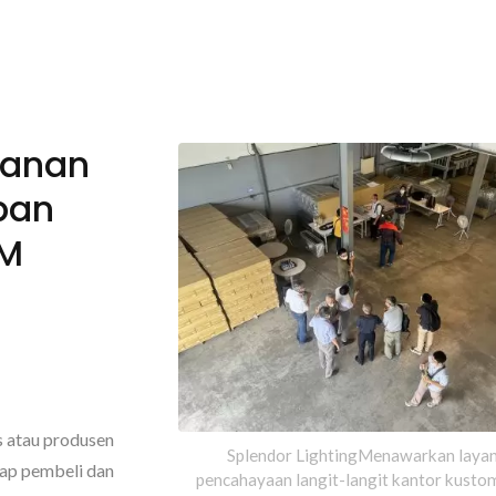
yanan
pan
EM
atau produsen
Splendor LightingMenawarkan laya
iap pembeli dan
pencahayaan langit-langit kantor kus