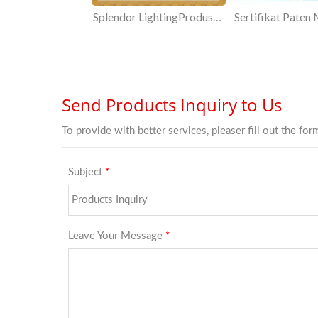
Splendor LightingProdusen perlengkapan pencahayaan bersertifikasi ISO9001:2015 OA.