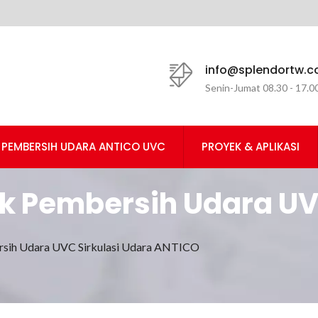
info@splendortw.
Senin-Jumat 08.30 - 17.0
PEMBERSIH UDARA ANTICO UVC
PROYEK & APLIKASI
uk Pembersih Udara UV
ur ISO 9001 -Splendor 
ersih Udara UVC Sirkulasi Udara ANTICO