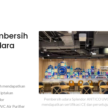
embersih
dara
ah mendapatkan
ciptakan
Pembersih udara Splendor ANTICO UVC
dor
mendapatkan sertifikasi CE dan persetuj
C Air Purifier