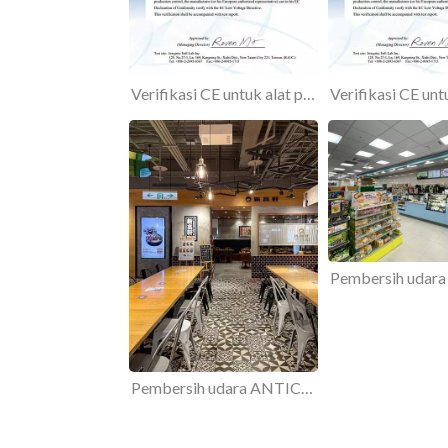
Verifikasi CE untuk alat penjernih udara ANTICO UVC, AT-01
Pembersih udara ANTICO UVC mudah dipasang, cocok untuk proyek renovasi apa pun.