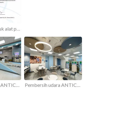
Verifikasi CE untuk alat penjernih udara ANTICO UVC, AT-02
Pembersih udara ANTICO UVC memiliki tingkat penghilangan kuman lebih dari 90% di dalam ruangannya.
Pembersih udara ANTICO UVC menghasilkan udara segar untuk ruangan yang dihuni.