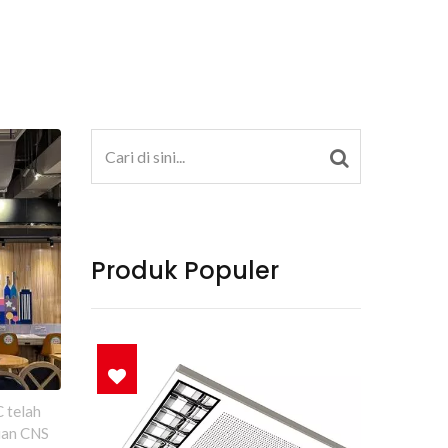
Produk Populer
 telah
uan CNS