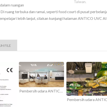
Taiwan.
 dalam ruangan
 Di ruang terbuka dan ramai, seperti food court di pusat perbelanj
empelajari lebih lanjut, silakan kunjungi halaman ANTICO UVC A
cahayaan Strip Linier
Pencahayaan Lang
Langit
H FILE
Pembersih udara ANTICO UVC dapat secara efektif menghentikan penyebaran virus.