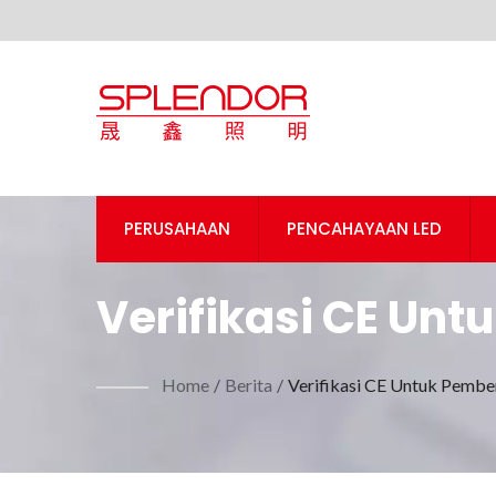
PERUSAHAAN
PENCAHAYAAN LED
Verifikasi CE Unt
ANTICO| Manufakt
Home
/
Berita
/
Verifikasi CE Untuk Pemb