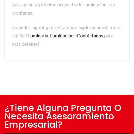
para guiar su próximo proyecto de iluminación con
confianza.
Splendor LightingTe invitamos a explorar nuestra alta
calidad
Luminaria
,
Iluminación
.
¡Contáctanos
para
más detalles!
¿Tiene Alguna Pregunta O
Necesita Asesoramiento
Empresarial?