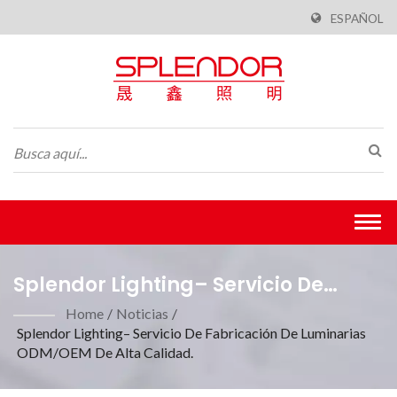
ESPAÑOL
Togg
navi
Splendor Lighting– Servicio De
Fabricación De Luminarias
Home
/
Noticias
/
Splendor Lighting– Servicio De Fabricación De Luminarias
ODM/OEM De Alta
ODM/OEM De Alta Calidad.
Calidad.Fabricación Según La