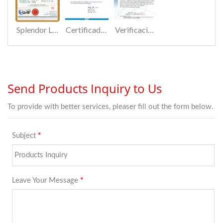
Splendor LightingFabricante de luminarias para exteriores con certificación ISO 9001:2015
Certificado de patente M517798 para iluminación de techo de oficina
Verificación CE del purificador de aire UVC ANTICO, AT-01