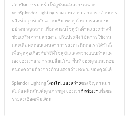
สถาปัตยกรรม หรือโซลูชันแสงสว่างเฉพาะ
ทางSplendor Lightingเราผสานความสามารถด้านการ
ผลิตขั้นสูงเข้ากับความเชี่ยวชาญด้านการออกแบบ
อย่างชาญฉลาด เพื่อส่งมอบโซลูชันด้านแสงสว่างที่
ช่วยเสริมความสวยงาม ปรับปรุงฟังก์ชันการใช้งาน
และเพิ่มผลตอบแทนจากการลงทุน ติดต่อเราได้วันนี้
เพื่อพูดคุยเกี่ยวกับวิธีที่โซลูชันแสงสว่างแบบกำหนด
เองของเราสามารถเปลี่ยนโฉมพื้นที่ของคุณและตอบ
สนองความต้องการด้านแสงสว่างเฉพาะของคุณได้
Splendor Lighting
โคมไฟ
,
แสงสว่าง
ขอเชิญท่านมา
สัมผัส ผลิตภัณฑ์คุณภาพสูงของเรา
ติดต่อเรา
เพื่อขอ
รายละเอียดเพิ่มเติม!