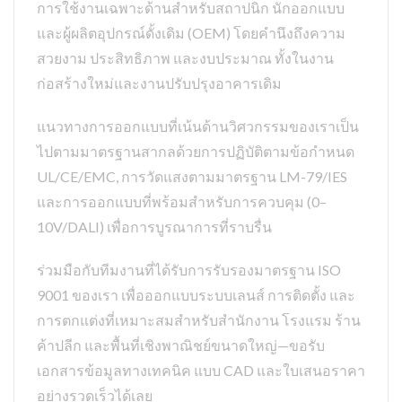
การใช้งานเฉพาะด้านสำหรับสถาปนิก นักออกแบบ
และผู้ผลิตอุปกรณ์ดั้งเดิม (OEM) โดยคำนึงถึงความ
สวยงาม ประสิทธิภาพ และงบประมาณ ทั้งในงาน
ก่อสร้างใหม่และงานปรับปรุงอาคารเดิม
แนวทางการออกแบบที่เน้นด้านวิศวกรรมของเราเป็น
ไปตามมาตรฐานสากลด้วยการปฏิบัติตามข้อกำหนด
UL/CE/EMC, การวัดแสงตามมาตรฐาน LM-79/IES
และการออกแบบที่พร้อมสำหรับการควบคุม (0–
10V/DALI) เพื่อการบูรณาการที่ราบรื่น
ร่วมมือกับทีมงานที่ได้รับการรับรองมาตรฐาน ISO
9001 ของเรา เพื่อออกแบบระบบเลนส์ การติดตั้ง และ
การตกแต่งที่เหมาะสมสำหรับสำนักงาน โรงแรม ร้าน
ค้าปลีก และพื้นที่เชิงพาณิชย์ขนาดใหญ่—ขอรับ
เอกสารข้อมูลทางเทคนิค แบบ CAD และใบเสนอราคา
อย่างรวดเร็วได้เลย