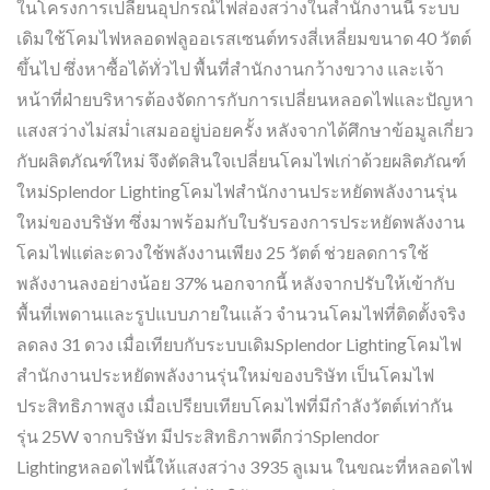
ในโครงการเปลี่ยนอุปกรณ์ไฟส่องสว่างในสำนักงานนี้ ระบบ
เดิมใช้โคมไฟหลอดฟลูออเรสเซนต์ทรงสี่เหลี่ยมขนาด 40 วัตต์
ขึ้นไป ซึ่งหาซื้อได้ทั่วไป พื้นที่สำนักงานกว้างขวาง และเจ้า
หน้าที่ฝ่ายบริหารต้องจัดการกับการเปลี่ยนหลอดไฟและปัญหา
แสงสว่างไม่สม่ำเสมออยู่บ่อยครั้ง หลังจากได้ศึกษาข้อมูลเกี่ยว
กับผลิตภัณฑ์ใหม่ จึงตัดสินใจเปลี่ยนโคมไฟเก่าด้วยผลิตภัณฑ์
ใหม่Splendor Lightingโคมไฟสำนักงานประหยัดพลังงานรุ่น
ใหม่ของบริษัท ซึ่งมาพร้อมกับใบรับรองการประหยัดพลังงาน
โคมไฟแต่ละดวงใช้พลังงานเพียง 25 วัตต์ ช่วยลดการใช้
พลังงานลงอย่างน้อย 37% นอกจากนี้ หลังจากปรับให้เข้ากับ
พื้นที่เพดานและรูปแบบภายในแล้ว จำนวนโคมไฟที่ติดตั้งจริง
ลดลง 31 ดวง เมื่อเทียบกับระบบเดิมSplendor Lightingโคมไฟ
สำนักงานประหยัดพลังงานรุ่นใหม่ของบริษัท เป็นโคมไฟ
ประสิทธิภาพสูง เมื่อเปรียบเทียบโคมไฟที่มีกำลังวัตต์เท่ากัน
รุ่น 25W จากบริษัท มีประสิทธิภาพดีกว่าSplendor
Lightingหลอดไฟนี้ให้แสงสว่าง 3935 ลูเมน ในขณะที่หลอดไฟ