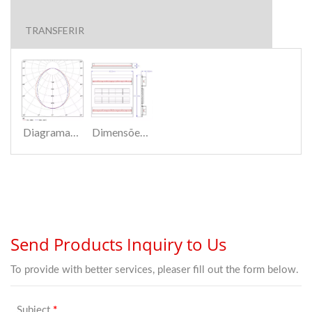
TRANSFERIR
Diagramas fotométricos NM215-T3003A.
Dimensões do produto NM215-T3003A.