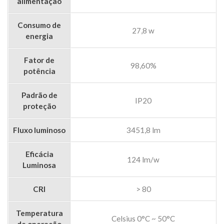
alimentação
Consumo de
27,8 w
energia
Fator de
98,60%
potência
Padrão de
IP20
proteção
Fluxo luminoso
3451,8 lm
Eficácia
124 lm/w
Luminosa
CRI
> 80
Temperatura
Celsius 0°C ~ 50°C
de operação