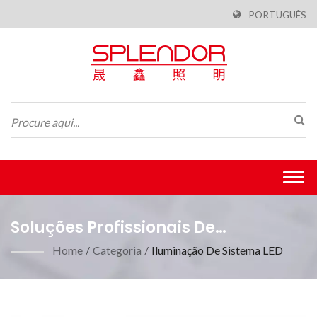
PORTUGUÊS
Togg
navi
Soluções Profissionais De
Iluminação De Teto Com Painéis De
Home
/
Categoria
/
Iluminação De Sistema LED
LED Multifuncionais