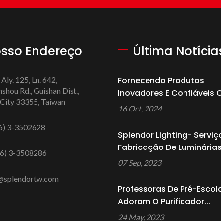
sso Endereço
Última Notícia
 Aly. 125, Ln. 642,
Fornecendo Produtos
hou Rd., Guishan Dist.,
Inovadores E Confiáveis ​​
City 33355, Taiwan
16 Oct, 2024
6) 3-3502628
Splendor Lighting- Serviç
Fabricação De Luminárias.
6) 3-3508286
07 Sep, 2023
@splendortw.com
Professoras De Pré-Escola
Adoram O Purificador...
24 May, 2023