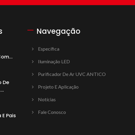
s
Navegação
Específica
com...
Iluminação LED
Purificador De Ar UVC ANTICO
o De
Projeto E Aplicação
..
Notícias
Fale Conosco
 E Pais