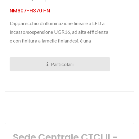
NM607-H3701-N
L'apparecchio di illuminazione lineare a LED a
incasso/sospensione UGR16, ad alta efficienza
e con finitura a lamelle finlandesi, è una
soluzione raffinata...
Particolari
Sede Centrale CTCI II -