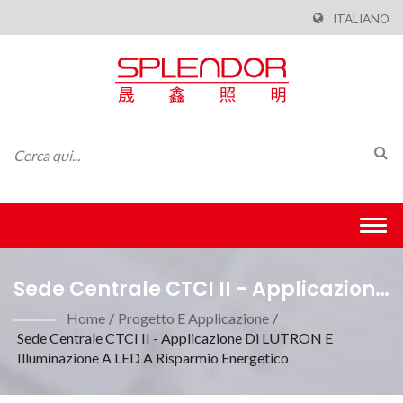
ITALIANO
Togg
navi
Sede Centrale CTCI II - Applicazione
Di LUTRON E Illuminazione A LED A
Home
/
Progetto E Applicazione
/
Sede Centrale CTCI II - Applicazione Di LUTRON E
Risparmio Energetico| Efficiente Dal
Illuminazione A LED A Risparmio Energetico
Punto Di Vista Energetico, Pronto Per