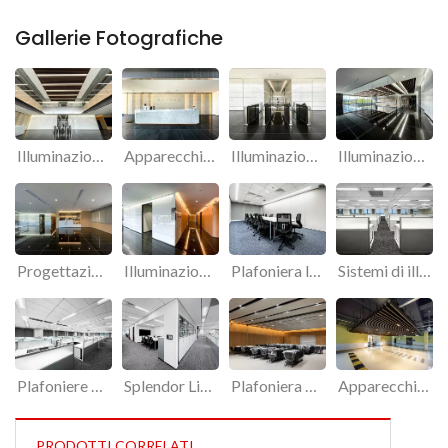
Gallerie Fotografiche
Illuminazione a LED personalizzata per il soffitto, destinata al progetto di illuminazione su misura della sede centrale di CTCI.
Apparecchi di illuminazione personalizzati della linea Splendor per edifici commerciali di lusso.
Illuminazione a LED indiretta a incasso personalizzata per il soffitto dell'atrio dell'ascensore.
Illuminazione lineare a LED su misura, realizzata con profili in alluminio estruso, per edifici commerciali di prestigio.
Progettazione illuminotecnica completa del sistema di illuminazione per la sede centrale di CTCI.
Illuminazione a LED indiretta a incasso a soffitto per corridoi e sale d'attesa.
Plafoniera lineare a LED su misura in alluminio estruso per sale riunioni.
Sistemi di illuminazione a risparmio energetico conSplendor LightingIlluminazione a soffitto per ufficio.
Plafoniere a LED a risparmio energetico per uffici, dimensioni 1'x4' e 2'x2', ideali per edifici commerciali.
Splendor LightingApparecchi di illuminazione per ufficio a risparmio energetico per gli uffici della sede centrale di CTCI.
Plafoniera a LED ad alte prestazioni con sistema di controllo dell'illuminazione LUTRON.
Apparecchi di illuminazione lineare a LED sospesi, realizzati su misura per parcheggi.
PRODOTTI CORRELATI