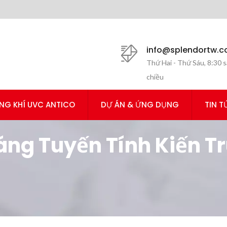
info@splendortw.
Thứ Hai - Thứ Sáu, 8:30 s
chiều
NG KHÍ UVC ANTICO
DỰ ÁN & ỨNG DỤNG
TIN T
áng Tuyến Tính Kiến ​​
Hiện Đại