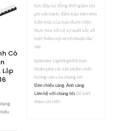
tức đầu tư đồng thời giảm chi
phí vận hành, đảm bảo tầm nhìn
kiến ​​trúc của bạn được hiện
thực hóa với cả sự xuất sắc về
mặt thẩm mỹ và lợi nhuận lâu
dài.
nh Có
Splendor LightingMời bạn
ần
khám phá các sản phẩm chất
, Lắp
lượng cao của chúng tôi
16
Đèn chiếu sáng
,
Ánh sáng
.
Liên hệ với chúng tôi
để biết
thêm chi tiết!
 dạng
 hiệu