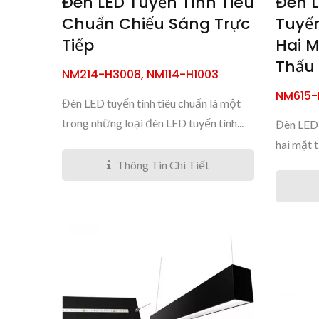
Đèn LED Tuyến Tính Tiêu
Đèn 
Chuẩn Chiếu Sáng Trực
Tuyế
Tiếp
Hai M
Thấu 
NM214-H3008, NM114-H1003
NM615-
Đèn LED tuyến tính tiêu chuẩn là một
trong những loại đèn LED tuyến tính...
Đèn LED 
hai mặt t
Thông Tin Chi Tiết