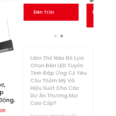
Đèn Chiếu Sáng Dạng Dải
Tuyến Tính
Làm Thế Nào Để Lựa
Chọn Đèn LED Tuyến
Tính Đáp Ứng Cả Yêu
Cầu Thẩm Mỹ Và
ẹ,
Hiệu Suất Cho Các
ợp
Dự Án Thương Mại
Động.
Cao Cấp?
001
Splendor LightingĐèn LED