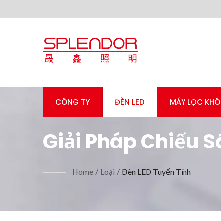
CÔNG TY
ĐÈN LED
MÁY LỌC KHÔ
Giải Pháp Chiếu S
Gian Thương Mại 
Home
/
Loại
/
Đèn LED Tuyến Tính