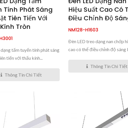
LED Dạng Tấm
Đèn LED Dạng Nan
n Tính Phát Sáng
Hiệu Suất Cao Có 
ặt Tiên Tiến Với
Điều Chỉnh Độ Sán
Kính Tròn
NM128-H1603
H3001
Đèn LED treo dạng nan chớp h
cao có thể điều chỉnh độ sáng là
dạng tấm tuyến tính phát sáng
iên tiến với thấu kính...
Thông Tin Chi Tiết
Thông Tin Chi Tiết