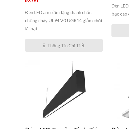
R3751
Đèn LED 
Đèn LED âm trần dạng thanh chắn
bạc cao c
chống cháy UL94 V0 UGR14 giảm chói
là loại...
Thông Tin Chi Tiết