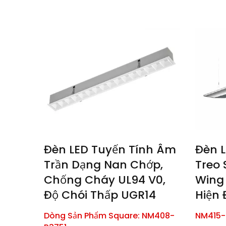
Đèn Trần
Đèn
Đèn LED Tuyến Tính Âm
Đèn L
Trần Dạng Nan Chớp,
Treo 
Chống Cháy UL94 V0,
Wing 
Độ Chói Thấp UGR14
Hiện 
Dòng Sản Phẩm Square: NM408-
NM415-