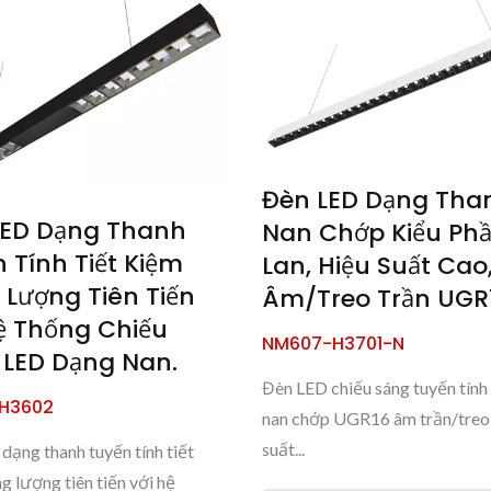
Đèn LED Dạng Tha
LED Dạng Thanh
Nan Chớp Kiểu Ph
 Tính Tiết Kiệm
Lan, Hiệu Suất Cao
Lượng Tiên Tiến
Âm/treo Trần UGR
ệ Thống Chiếu
NM607-H3701-N
 LED Dạng Nan.
Đèn LED chiếu sáng tuyến tính
H3602
nan chớp UGR16 âm trần/treo
suất...
dạng thanh tuyến tính tiết
g lượng tiên tiến với hệ