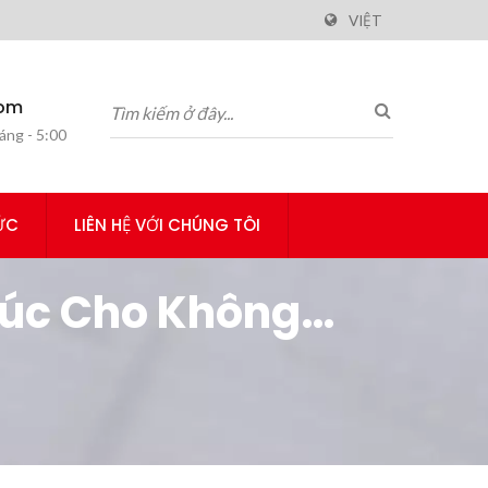
VIỆT
com
áng - 5:00
ỨC
LIÊN HỆ VỚI CHÚNG TÔI
trúc Cho Không