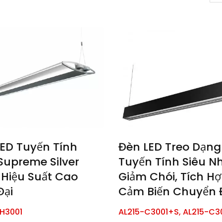
 Chiếu Sáng Dạng Dải
Đèn Trần
Tuyến Tính
ED Tuyến Tính
Đèn LED Treo Dạng
Supreme Silver
Tuyến Tính Siêu Nh
Hiệu Suất Cao
Giảm Chói, Tích H
Đại
Cảm Biến Chuyển 
H3001
AL215-C3001+S, AL215-C3