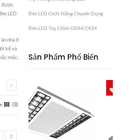
ễn được
 đèn LED
Đèn LED Chức Năng Chuyên Dụng
Đèn LED Tùy Chỉnh ODM/OEM
 án nhà ở
ết kế và
Sản Phẩm Phổ Biến
thắc mắc,
:
2