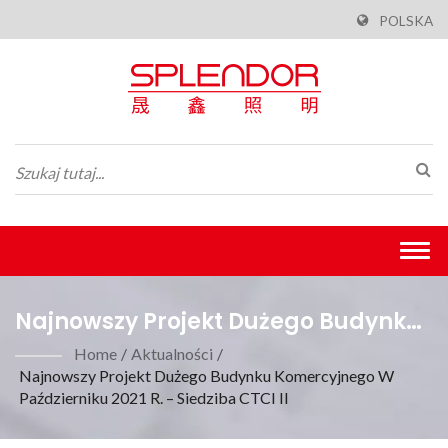
POLSKA
Togg
navi
Najnowszy Projekt Dużego Budynku
Komercyjnego W Październiku 2021
Home
/
Aktualności
/
Najnowszy Projekt Dużego Budynku Komercyjnego W
R. – Siedziba CTCI II| ISO 9001
Październiku 2021 R. – Siedziba CTCI II
Produkcja -Splendor Lighting