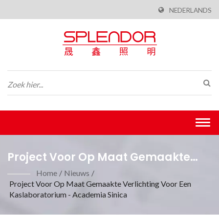
NEDERLANDS
Togg
navi
Project Voor Op Maat Gemaakte
Verlichting Voor Een
Home
/
Nieuws
/
Project Voor Op Maat Gemaakte Verlichting Voor Een
Kaslaboratorium - Academia
Kaslaboratorium - Academia Sinica
Sinica| ISO 9001-Gecertificeerde