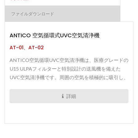
ファイルダウンロード
ANTICO 空気循環式UVC空気清浄機
AT-01、AT-02
ANTICO空気循環UVC空気清浄機は、医療グレードの
U15 ULPAフィルターと特別設計の送風機を備えた
UVC空気清浄機です。周囲の空気を積極的に吸引し、
UVCで細菌やウイルスを殺菌し、細菌やウイルスの拡
散を防ぎます。CEおよびCNS台湾の認証を取得して
詳細
おり、ANTICOの動作中は安全です。スマートアプリ
を使用すると、ユーザーは自動化設定を作成でき、距
離制限なしでトリガー条件を簡単に選択できます。た
とえば、平日の午前8時に自動的に電源をオンにする
ことができます。