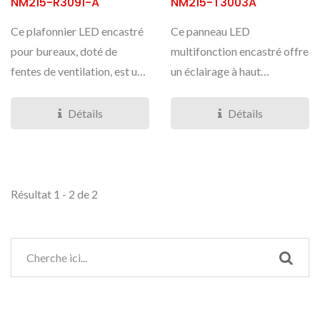
NM215-R3091-A
NM215-T3003A
Ce plafonnier LED encastré
Ce panneau LED
pour bureaux, doté de
multifonction encastré offre
fentes de ventilation, est un
un éclairage à haut
luminaire...
rendement lumineux. Le
cache...
Détails
Détails
Résultat 1 - 2 de 2