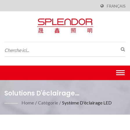
FRANÇAIS
Togg
navi
Solutions D'éclairage
Professionnelles Multifonctionnelles
Home
/
Catégorie
/
Système D'éclairage LED
À LED