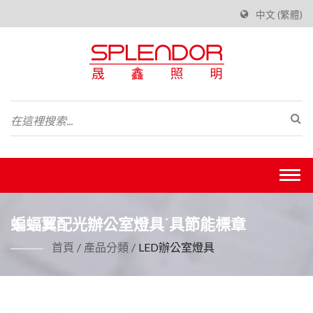
中文 (繁體)
Togg
navi
蝙蝠翼配光辦公室燈具˙具節能標章
首頁
/
產品分類
/
LED辦公室燈具