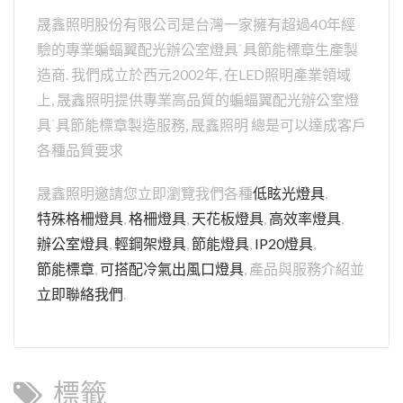
晟鑫照明股份有限公司是台灣一家擁有超過40年經
驗的專業蝙蝠翼配光辦公室燈具˙具節能標章生產製
造商. 我們成立於西元2002年, 在LED照明產業領域
上, 晟鑫照明提供專業高品質的蝙蝠翼配光辦公室燈
具˙具節能標章製造服務, 晟鑫照明 總是可以達成客戶
各種品質要求
晟鑫照明邀請您立即瀏覽我們各種
低眩光燈具
,
特殊格柵燈具
,
格柵燈具
,
天花板燈具
,
高效率燈具
,
辦公室燈具
,
輕鋼架燈具
,
節能燈具
,
IP20燈具
,
節能標章
,
可搭配冷氣出風口燈具
,
產品與服務介紹並
立即聯絡我們
.
標籤