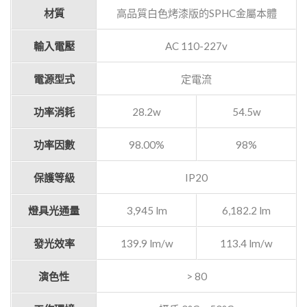
材質
高品質白色烤漆版的SPHC金屬本體
輸入電壓
AC 110-227v
電源型式
定電流
功率消耗
28.2w
54.5w
功率因數
98.00%
98%
保護等級
IP20
燈具光通量
3,945 lm
6,182.2 lm
發光效率
139.9 lm/w
113.4 lm/w
演色性
> 80