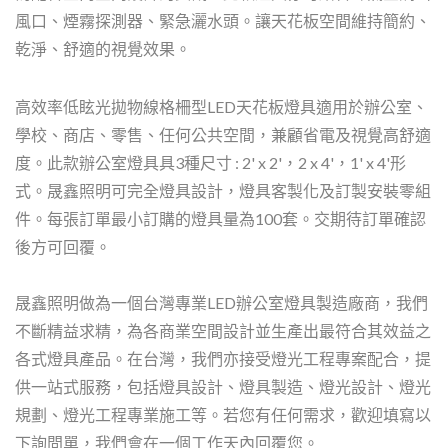
風口、煙霧探測器、緊急灑水頭。讓天花板空間維持簡約、
乾淨、舒適的視覺效果。
高效率低眩光拋物線格柵型LED天花板燈具適用於辦公室、
學校、商店、零售、任何公共空間，兼顧省電及視覺高舒適
度。此款辦公室燈具具3種尺寸 : 2' x 2'，2 x 4'，1' x 4'形
式。晟鑫照明可完全燈具設計，燈具客製化及訂製安裝零組
件。每張訂單最小訂購的燈具量為100套。交期待訂單確認
後方可回覆。
晟鑫照明做為一個台灣專業LED辦公室燈具製造廠商，我們
不斷精益求精，為各商業空間設計並生產出最符合其效益之
各式燈具產品。在台灣，我們亦接受燈光工程專案配合，提
供一站式服務，包括燈具設計、燈具製造、燈光設計、燈光
規劃、燈光工程專業施工等。若您有任何需求，歡迎填寫以
下詢問單，我們會在一個工作天內回覆您。