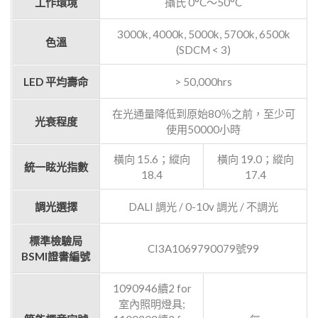
工作環境
攝氏 0°C～50°C
3000k, 4000k, 5000k, 5700k, 6500k
色溫
(SDCM < 3)
LED 平均壽命
> 50,000hrs
在光通量降低到原始80％之前，至少可
光衰程度
使用50000小時
橫向 15.6；縱向
橫向 19.0；縱向
統一眩光指數
18.4
17.4
調光選擇
DALI 調光 / 0-10v 調光 / 不調光
標準檢驗局
CI3A1069790079號99
BSMI證書編號
1090946續2 for
室內照明燈具;