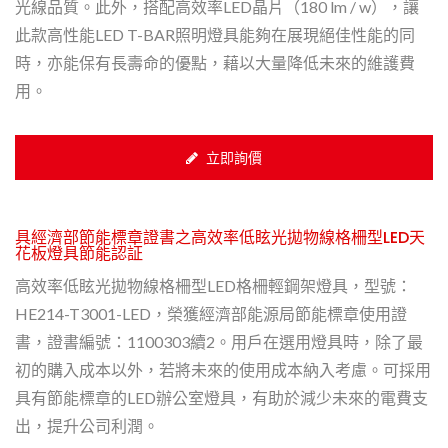
光線品質。此外，搭配高效率LED晶片（180 lm / w），讓
此款高性能LED T-BAR照明燈具能夠在展現絕佳性能的同
時，亦能保有長壽命的優點，藉以大量降低未來的維護費
用。
立即詢價
具經濟部節能標章證書之高效率低眩光拋物線格柵型LED天
花板燈具節能認証
高效率低眩光拋物線格柵型LED格柵輕鋼架燈具，型號：
HE214-T3001-LED，榮獲經濟部能源局節能標章使用證
書，證書編號：1100303續2。用戶在選用燈具時，除了最
初的購入成本以外，若將未來的使用成本納入考慮。可採用
具有節能標章的LED辦公室燈具，有助於減少未來的電費支
出，提升公司利潤。