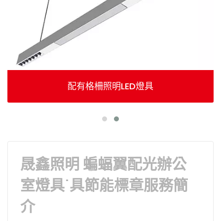
配有格柵照明LED燈具
晟鑫照明 蝙蝠翼配光辦公
室燈具˙具節能標章服務簡
介