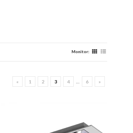
Monitor:
«
1
2
3
4
…
6
»