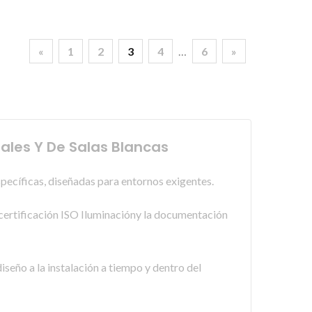
«
1
2
3
4
…
6
»
ales Y De Salas Blancas
específicas, diseñadas para entornos exigentes.
n certificación ISO Iluminacióny la documentación
iseño a la instalación a tiempo y dentro del