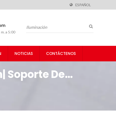
ESPAÑOL
com
 m. a 5:00
N
NOTICIAS
CONTÁCTENOS
| Soporte De